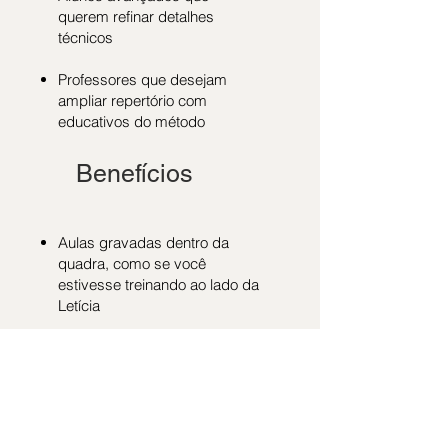
querem refinar detalhes
técnicos
Professores que desejam
ampliar repertório com
educativos do método
Benefícios
Aulas gravadas dentro da
quadra, como se você
estivesse treinando ao lado da
Letícia
Didática testada em mais de
20 anos de experiência no
tênis
Conteúdo que você pode